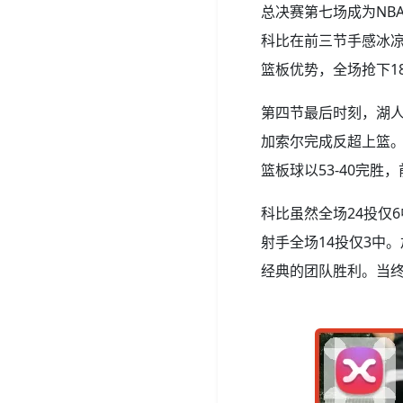
总决赛第七场成为NB
科比在前三节手感冰
篮板优势，全场抢下1
第四节最后时刻，湖
加索尔完成反超上篮
篮板球以53-40完胜
科比虽然全场24投仅
射手全场14投仅3中
经典的团队胜利。当终