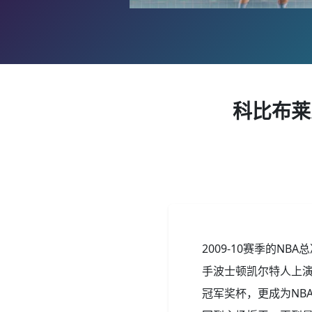
科比布莱
2009-10赛季的N
手波士顿凯尔特人上演
冠军奖杯，更成为NB