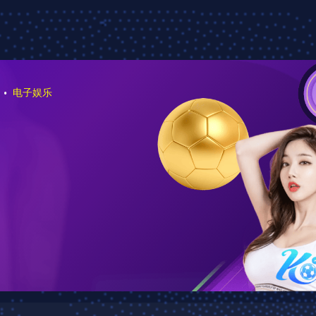
用户使用协议
版本号：v1.0 ｜ 最近更新：2025年7月
任何服务之前，请务必阅读并理解本协议内容。访问、注册、浏览或使用