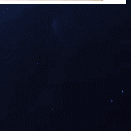
现，便于用户自查；新增记录筛选功能，提高可读
。串联项目中若出现异常，也可自动筛除。
持地区自动切换赛事内容与显示格式。
登录 的跨区域使用体验。