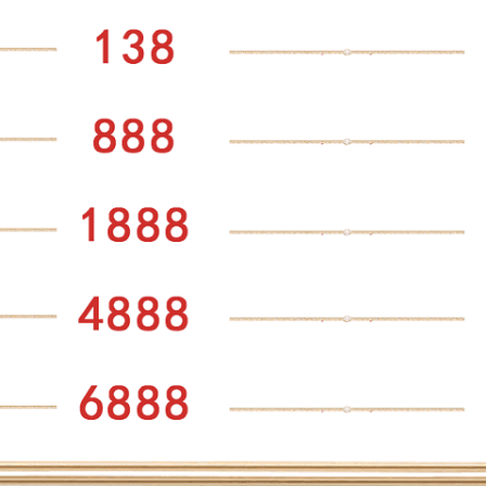
议，请通过以下方式联系官方客服：
1. 多端统一适配
针对桌面、移动、小程序端进行布局标准化，用户可跨设备
新引入的“核心组件容错机制”确保即使部分模块异常也不会
2. 推荐系统升级
推荐逻辑加入用户操作偏好、浏览行为等维度，动态生成个
3. 账户结构重构