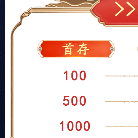
五、知识产权声明
现金买球平台的所有内容（含图像
六、免责声明
本平台所提供的数据和信息均为参
七、协议修改
平台有权在无需通知用户的情况下
八、法律适用与争议解决
本协议适用中华人民共和国相关法