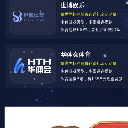
注册时请提供真实、完整且最
用户有责任保护好自己的账户
账户专属注册者本人使用，严
三、服务内容
平台主要提供赛事追踪、比分直播
四、用户行为规范
为维护平台秩序，用户不得从事以
发布违法、暴力、歧视或具有
侵犯他人合法权益（包括知识
利用系统漏洞干扰平台正常运
从事未经授权的宣传、引流或