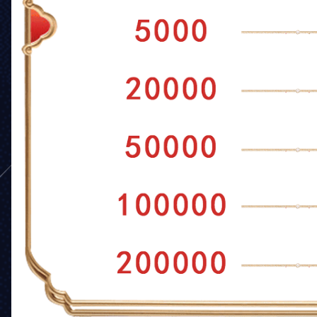
九、联系我们
如您在使用过程中有任何疑问或建
Email：support@cczyy7.com
v6.3.0 · 版本发布
发布日期：2025年10月18日
本次更新重点提升多终端体验、一致性推荐策略
以及账户系统稳定性。