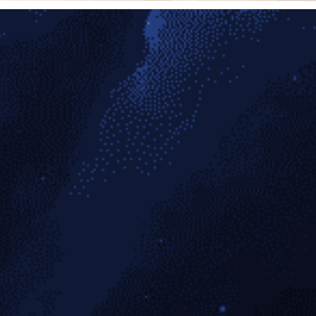
优化设备登录体验，支持自动识别；成长记录以图表形式展
性。
4. 其他更新
解决低分辨率设备部分界面错位问题。
整体加载速度提升约 27%。
帮助中心加入“规则教学”视频，支持中文字幕。
5. 风险提示系统上线
当赛事数据波动过快时，系统将弹出提示层，避免误触操作
6. 地区适配与语言拓展
现金买球 新增多语言界面（含英语、马来语、泰语），支
同时根据用户地理位置适配页面时区与本地显示，优化 买球