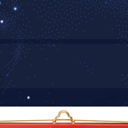
新的个人信息。
信息，若因自身原因造成账户被盗用，本平台不承担责任。
禁出借、转让或共享。
、热门资讯、用户讨论等功能，相关服务会根据买球登录平台策略动态调
下行为：
误导性的内容
产权和隐私）
行
推广行为