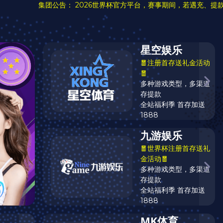
App
公司
体育
注册入口
简介
热点
即代表您接受所有条款。